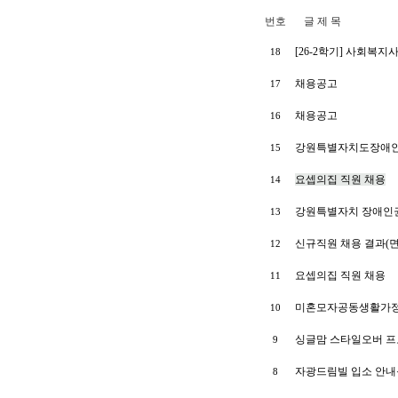
번호
글 제 목
[26-2학기] 사회복지
18
채용공고
17
채용공고
16
강원특별자치도장애인
15
요셉의집 직원 채용
14
강원특별자치 장애인
13
신규직원 채용 결과(면접일
12
요셉의집 직원 채용
11
미혼모자공동생활가정
10
싱글맘 스타일오버 프
9
자광드림빌 입소 안내
8