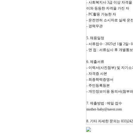
-
사회복지사
3
급 이상 자격
이와 등등한 자격을 가진 자
- PC
활용 가능한 자
-
운전면허 소시자로 실제 운전
-
경력무관
5.
채용일정
-
서류접수
: 2025
년
1
월
2
일
~1
-
면 접
:
서류심사 후 개별통보
6.
제출서류
-
이력서
(
사진첨부
)
및 자기소
-
자격증 사본
-
최종학력증명서
-
주민등록등본
-
개인정보이용 동의서
(
첨부
7.
제출방법
:
메일 접수
mother-baby@naver.com
8.
기타 자세한 문의는
033)242