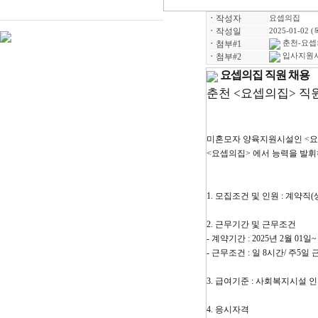
ㆍ
작성자
요셉의집
ㆍ
작성일
2025-01-02 (
ㆍ
첨부#1
춘천-요셉
ㆍ
첨부#2
입사지원서_
요셉의집 직원 채용
춘천
<
요셉의집
>
직
미혼모자 양육지원시설인
<
요
<
요셉의집
>
에서 능력을 발휘
1.
모집조건 및 인원
:
계약직
(
2.
근무기간 및 근무조건
-
계약기간
: 2025
년
2
월
01
일
~
-
근무조건
:
일
8
시간
/
주
5
일 
3.
급여기준
:
사회복지시설 인
4.
응시자격