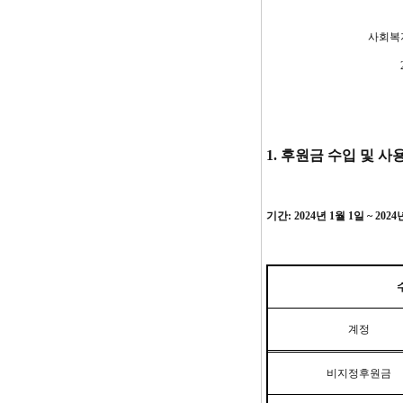
사회복
1.
후원금 수입 및 사
기간
: 2024
년
1
월
1
일
~ 2024
계정
비지정후원금