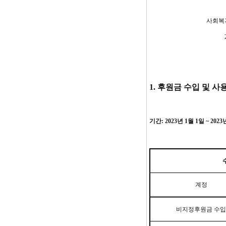
사회복
1.
후원금 수입 및 사
기간
: 2023
년
1
월
1
일
~ 2023
계정
비지정후원금 수입