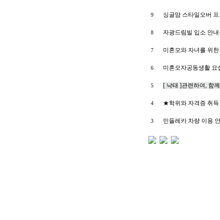
싱글맘 스타일오버 프
9
자광드림빌 입소 안내
8
미혼모와 자녀를 위한
7
미혼모자공동생활 요
6
[ 낙태 ]관련하여, 함
5
★학위와 자격증 취득 기
4
민들레카 차량 이용 
3